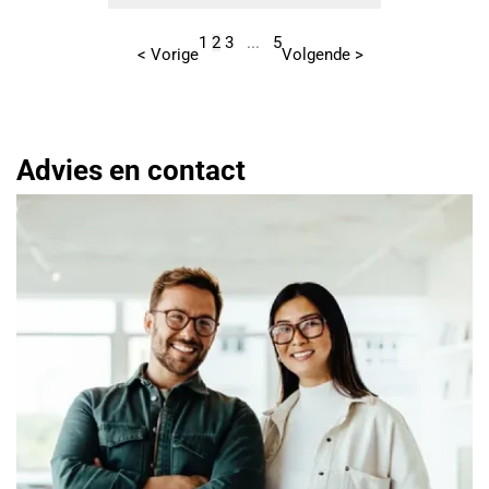
1
2
3
...
5
< Vorige
Volgende >
Advies en contact