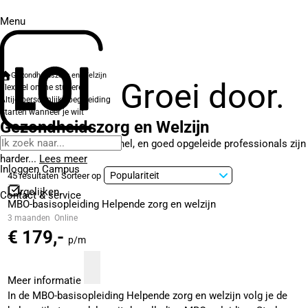
Menu
Gezondheidszorg en Welzijn
Groei door.
Flexibel online studeren
Altijd persoonlijke begeleiding
Starten wanneer je wilt
Gezondheidszorg en Welzijn
De zorg verandert razendsnel, en goed opgeleide professionals zijn
harder...
Lees meer
Inloggen Campus
45 resultaten
Sorteer op
Vergelijken
Contact
& service
MBO-basisopleiding Helpende zorg en welzijn
3 maanden
Online
€ 179,-
p/m
Meer informatie
In de MBO-basisopleiding Helpende zorg en welzijn volg je de