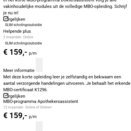
In het korte MBO-programma Doktersassistent volg je alle
vakinhoudelijke modules uit de volledige MBO-opleiding. Schrijf
je nu in!
Vergelijken
SLIM scholingssubsidie
Helpende plus
3 maanden
Online
SLIM scholingssubsidie
€ 159,-
p/m
Meer informatie
Met deze korte opleiding leer je zelfstandig en bekwaam een
aantal verzorgende handelingen uitvoeren. Je behaalt het erkende
MBO-certificaat K1296.
Vergelijken
MBO-programma Apothekersassistent
12 maanden
Online of Online+
€ 159,-
p/m