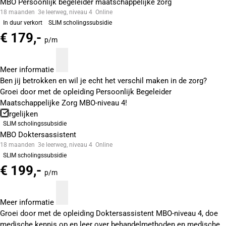
MBO Persoonlijk begeleider maatschappelijke zorg
18 maanden
3e leerweg, niveau 4
Online
In duur verkort
SLIM scholingssubsidie
€ 179,-
p/m
Meer informatie
Ben jij betrokken en wil je echt het verschil maken in de zorg?
Groei door met de opleiding Persoonlijk Begeleider
Maatschappelijke Zorg MBO-niveau 4!
Vergelijken
SLIM scholingssubsidie
MBO Doktersassistent
18 maanden
3e leerweg, niveau 4
Online
SLIM scholingssubsidie
€ 199,-
p/m
Meer informatie
Groei door met de opleiding Doktersassistent MBO-niveau 4, doe
medische kennis op en leer over behandelmethoden en medische