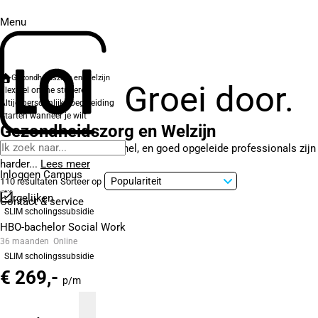
Menu
Gezondheidszorg en Welzijn
Groei door.
Flexibel online studeren
Altijd persoonlijke begeleiding
Starten wanneer je wilt
Gezondheidszorg en Welzijn
De zorg verandert razendsnel, en goed opgeleide professionals zijn
harder...
Lees meer
Inloggen Campus
110 resultaten
Sorteer op
Vergelijken
Contact
& service
SLIM scholingssubsidie
HBO-bachelor Social Work
36 maanden
Online
SLIM scholingssubsidie
€ 269,-
p/m