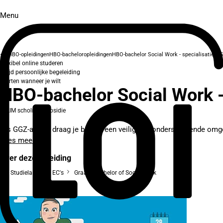
Menu
HBO-opleidingen
HBO-bacheloropleidingen
HBO-bachelor Social Work - specialisatie G
Flexibel online studeren
Altijd persoonlijke begeleiding
Starten wanneer je wilt
HBO-bachelor Social Work -
SLIM scholingssubsidie
Als GGZ-agoog draag je bij aan een veilige en ondersteunende omgev
Lees meer
Over deze opleiding
Studielast: 240 EC's
Graad: Bachelor of Social work