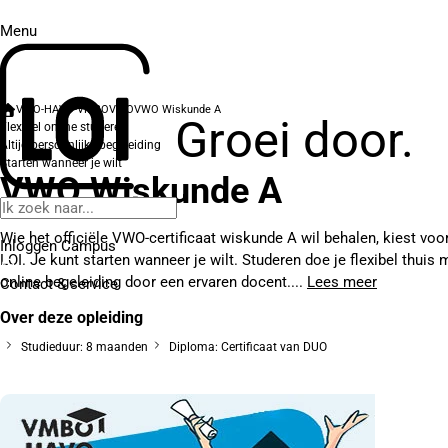
Menu
VWO-HAVO-VMBO
VWO
VWO Wiskunde A
Groei door.
Flexibel online studeren
Altijd persoonlijke begeleiding
Starten wanneer je wilt
VWO Wiskunde A
Wie het officiële VWO-certificaat wiskunde A wil behalen, kiest voo
Inloggen Campus
LOI. Je kunt starten wanneer je wilt. Studeren doe je flexibel thuis 
online begeleiding door een ervaren docent....
Lees meer
Contact
& service
Over deze opleiding
Studieduur: 8 maanden
Diploma: Certificaat van DUO