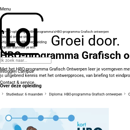
Menu
HBO-opleidingen
HBO-programma's
HBO-programma Grafisch ontwerpen
Groei door.
Flexibel online studeren
Altijd persoonlijke begeleiding
Starten wanneer je wilt
HBO-programma Grafisch o
Met het HBO-programma Grafisch Ontwerpen leer je vormgeven met 
Inloggen Campus
je uitgebreid kennis met het ontwerpproces, van briefing tot eindpro
Contact
& service
Over deze opleiding
Studieduur: 6 maanden
Diploma: HBO-programma Grafisch ontwerpen
O