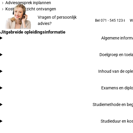
Adviesgesprek inplannen
Kostenoverzicht ontvangen
Vragen of persoonlijk
Bel 071 - 545 1234
W
advies?
Uitgebreide opleidingsinformatie
Algemene inform
Doelgroep en toel
Inhoud van de ople
Examens en dipl
Studiemethode en beg
Studieduur en ko