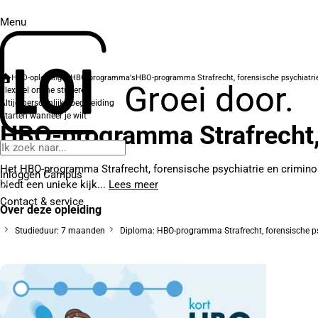
Menu
HBO-opleidingen
HBO-programma's
HBO-programma Strafrecht, forensische psychiatrie
Groei door.
Flexibel online studeren
Altijd persoonlijke begeleiding
Starten wanneer je wilt
HBO-programma Strafrecht, 
Het HBO-programma Strafrecht, forensische psychiatrie en criminolo
Inloggen Campus
biedt een unieke kijk...
Lees meer
Contact
& service
Over deze opleiding
Studieduur: 7 maanden
Diploma: HBO-programma Strafrecht, forensische ps