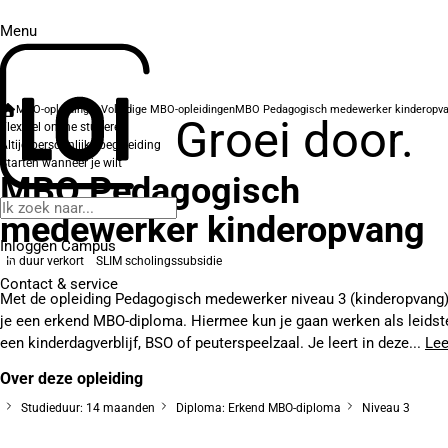
Menu
MBO-opleidingen
Volledige MBO-opleidingen
MBO Pedagogisch medewerker kinderopv
Groei door.
Flexibel online studeren
Altijd persoonlijke begeleiding
Starten wanneer je wilt
MBO Pedagogisch
medewerker kinderopvang
Inloggen Campus
In duur verkort
SLIM scholingssubsidie
Contact
& service
Met de opleiding Pedagogisch medewerker niveau 3 (kinderopvang)
je een erkend MBO-diploma. Hiermee kun je gaan werken als leidste
een kinderdagverblijf, BSO of peuterspeelzaal. Je leert in deze...
Le
Over deze opleiding
Studieduur: 14 maanden
Diploma: Erkend MBO-diploma
Niveau 3