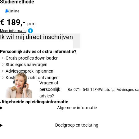
Studiemethode
Online
€ 189,-
p/m
Meer informatie
Ik wil mij direct inschrijven
Persoonlijk advies of extra informatie?
Gratis proefles downloaden
Studiegids aanvragen
Adviesgesprek inplannen
Kostenoverzicht ontvangen
Vragen of
persoonlijk
Bel 071 - 545 1234
WhatsApp
Adviesgespre
advies?
Uitgebreide opleidingsinformatie
Algemene informatie
Doelgroep en toelating