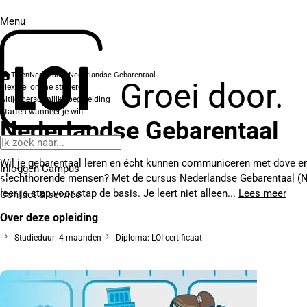
Menu
Talen
Nederlands
Nederlandse Gebarentaal
Groei door.
Flexibel online studeren
Altijd persoonlijke begeleiding
Starten wanneer je wilt
Nederlandse Gebarentaal
Wil je gebarentaal leren en écht kunnen communiceren met dove e
Inloggen Campus
slechthorende mensen? Met de cursus Nederlandse Gebarentaal (
leer je stap voor stap de basis. Je leert niet alleen...
Lees meer
Contact
& service
Over deze opleiding
Studieduur: 4 maanden
Diploma: LOI-certificaat