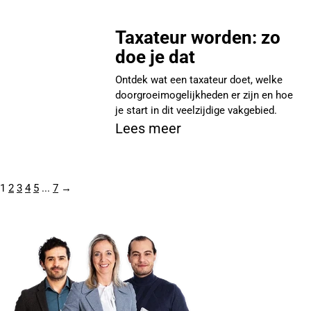
Taxateur worden: zo
doe je dat
Ontdek wat een taxateur doet, welke
doorgroeimogelijkheden er zijn en hoe
je start in dit veelzijdige vakgebied.
Lees meer
1
2
3
4
5
...
7
→