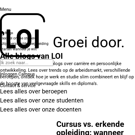
Menu
Blogs
Groei door.
Flexibel online studeren
Altijd persoonlijke begeleiding
Starten wanneer je wilt
Alle blogs van LOI
Hier vind je verschillende blogs over carrière en persoonlijke
ontwikkeling. Lees over trends op de arbeidsmarkt, verschillende
Inloggen Campus
beroepen, ontdek hoe je werk en studie slim combineert en blijf op
de hoogte van veelgevraagde skills en diploma’s.
Contact
& service
Lees alles over beroepen
Lees alles over onze studenten
Lees alles over onze docenten
Cursus vs. erkende
opleiding: wanneer