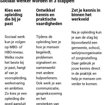
Sociaal werker worden in 3 stappen
Kies een
Ontwikkel
Zet je kennis in
opleiding
kennis en
binnen het
die bij je
praktische
werkveld
past
vaardigheden
Na je opleiding kun
Sociaal werk
Tijdens de
je aan de slag bij
kun je volgen
opleiding leer je
bijvoorbeeld een
op MBO- of
hoe je mensen
gemeente, school,
HBO-niveau.
begeleidt,
welzijnsorganisatie
Welke route
problemen
of zorginstelling.
het beste bij
signaleert en
Daar gebruik je
je past, hangt
samenwerkt
jouw kennis direct
af van je
met andere
in de praktijk en
vooropleiding,
hulpverleners.
help je mensen om
werkervaring
Ook werk je aan
verder te komen.
en ambities.
communicatie,
Zo kies je een
gespreksvoering
opleiding die
en het
goed aansluit
versterken van