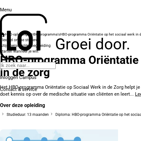
Menu
HBO-opleidingen
HBO-programma's
HBO-programma Oriëntatie op het sociaal werk in d
Groei door.
Flexibel online studeren
Altijd persoonlijke begeleiding
Starten wanneer je wilt
HBO-programma Oriëntatie 
in de zorg
Inloggen Campus
Het HBO-programma Oriëntatie op Sociaal Werk in de Zorg helpt je o
Contact
& service
doet kennis op over de medische situatie van cliënten en leert...
Le
Over deze opleiding
Studieduur: 13 maanden
Diploma: HBO-programma Oriëntatie op het sociaal