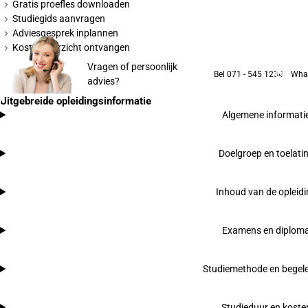
Gratis proefles downloaden
Studiegids aanvragen
Adviesgesprek inplannen
Kostenoverzicht ontvangen
Vragen of persoonlijk
Bel 071 - 545 1234
Wha
advies?
Uitgebreide opleidingsinformatie
Algemene informati
Doelgroep en toelati
Inhoud van de opleid
Examens en diplom
Studiemethode en begele
Studieduur en koste