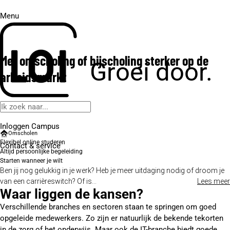
Menu
Met omscholing of bijscholing sterker op de
Groei door.
arbeidsmarkt
Inloggen Campus
Omscholen
Flexibel online studeren
Contact
& service
Altijd persoonlijke begeleiding
Starten wanneer je wilt
Ben jij nog gelukkig in je werk? Heb je meer uitdaging nodig of droom je
van een carrièreswitch? Of is...
Lees meer
Waar liggen de kansen?
Verschillende branches en sectoren staan te springen om goed
opgeleide medewerkers. Zo zijn er natuurlijk de bekende tekorten
in de zorg of het onderwijs. Maar ook de IT-branche biedt goede