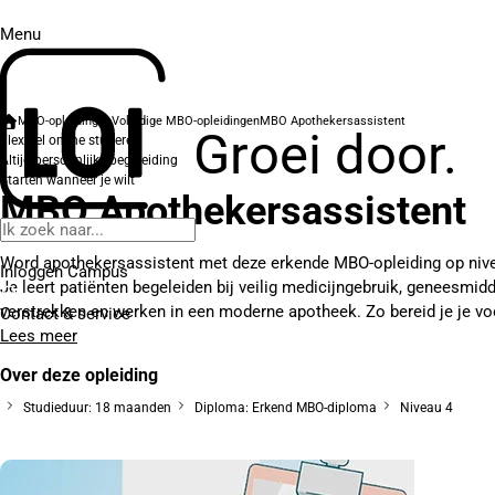
Menu
MBO-opleidingen
Volledige MBO-opleidingen
MBO Apothekersassistent
Groei door.
Flexibel online studeren
Altijd persoonlijke begeleiding
Starten wanneer je wilt
MBO Apothekersassistent
Word apothekersassistent met deze erkende MBO-opleiding op nive
Inloggen Campus
Je leert patiënten begeleiden bij veilig medicijngebruik, geneesmid
verstrekken en werken in een moderne apotheek. Zo bereid je je voo
Contact
& service
Lees meer
Over deze opleiding
Studieduur: 18 maanden
Diploma: Erkend MBO-diploma
Niveau 4