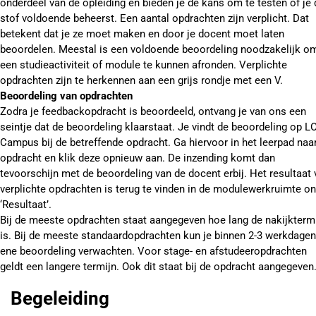
onderdeel van de opleiding en bieden je de kans om te testen of je 
stof voldoende beheerst. Een aantal opdrachten zijn verplicht. Dat
betekent dat je ze moet maken en door je docent moet laten
beoordelen. Meestal is een voldoende beoordeling noodzakelijk o
een studieactiviteit of module te kunnen afronden. Verplichte
opdrachten zijn te herkennen aan een grijs rondje met een V.
Beoordeling van opdrachten
Zodra je feedbackopdracht is beoordeeld, ontvang je van ons een
seintje dat de beoordeling klaarstaat. Je vindt de beoordeling op LO
Campus bij de betreffende opdracht. Ga hiervoor in het leerpad naa
opdracht en klik deze opnieuw aan. De inzending komt dan
tevoorschijn met de beoordeling van de docent erbij. Het resultaat 
verplichte opdrachten is terug te vinden in de modulewerkruimte o
‘Resultaat’.
Bij de meeste opdrachten staat aangegeven hoe lang de nakijkterm
is. Bij de meeste standaardopdrachten kun je binnen 2-3 werkdagen
ene beoordeling verwachten. Voor stage- en afstudeeropdrachten
geldt een langere termijn. Ook dit staat bij de opdracht aangegeven
Begeleiding