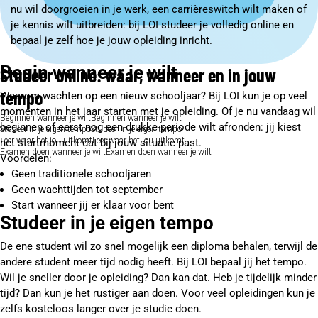
nu wil doorgroeien in je werk, een carrièreswitch wilt maken of
je kennis wilt uitbreiden: bij LOI studeer je volledig online en
bepaal je zelf hoe je jouw opleiding inricht.
Begin wanneer je wilt
Studeer online: waar, wanneer en in jouw
tempo
Waarom wachten op een nieuw schooljaar? Bij LOI kun je op veel
momenten in het jaar starten met je opleiding. Of je nu vandaag wil
Beginnen wanneer je wilt
Beginnen wanneer je wilt
beginnen of eerst nog een drukke periode wilt afronden: jij kiest
Studeer in je eigen tempo
Studeer in je eigen tempo
Leer waar het jou uitkomt
Leer waar het jou uitkomt
het startmoment dat bij jouw situatie past.
Examen doen wanneer je wilt
Examen doen wanneer je wilt
Voordelen:
Geen traditionele schooljaren
Geen wachttijden tot september
Start wanneer jij er klaar voor bent
Studeer in je eigen tempo
De ene student wil zo snel mogelijk een diploma behalen, terwijl de
andere student meer tijd nodig heeft. Bij LOI bepaal jij het tempo.
Wil je sneller door je opleiding? Dan kan dat. Heb je tijdelijk minder
tijd? Dan kun je het rustiger aan doen. Voor veel opleidingen kun je
zelfs kosteloos langer over je studie doen.