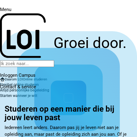
Menu
Groei door.
Inloggen Campus
Daarom LOI
Online studeren
Flexibel online studeren
Contact
& service
Altijd persoonlijke begeleiding
Starten wanneer je wilt
Studeren op een manier die bij
jouw leven past
Iedereen leert anders. Daarom pas jij je leven niet aan je
opleiding aan, maar past de opleiding zich aan jou aan. Of je