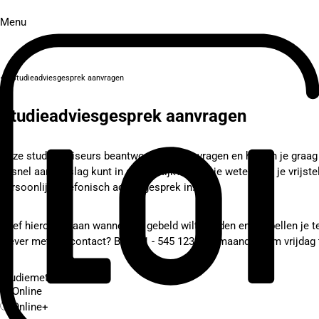
Menu
Studieadviesgesprek aanvragen
Studieadviesgesprek aanvragen
Onze studieadviseurs beantwoorden al je vragen en helpen je graag b
jij snel aan de slag kunt in de praktijk? Of wil je weten hoe je vrijs
persoonlijk telefonisch adviesgesprek in!
Geef hieronder aan wanneer je gebeld wilt worden en wij bellen je t
Liever meteen contact? Bel
071 - 545 1234
op maandag t/m vrijdag t
Studiemethode
Online
Online+