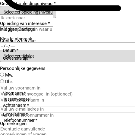
Gewenst opleidingsniveau *
Opleiding van interesse *
Inloggen Campus
Kies je afspraak
Contact
& service
Datum *
Gewenste tijd *
Persoonlijke gegevens
Mw.
Dhr.
Voornaam *
Tussenvoegsel
Achternaam *
E-mailadres *
Telefoonnummer *
Opmerkingen