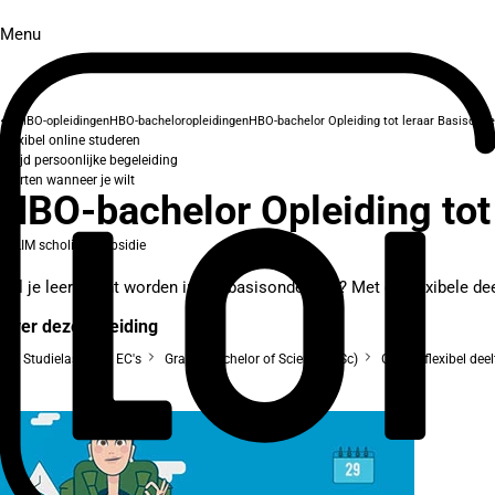
Menu
HBO-opleidingen
HBO-bacheloropleidingen
HBO-bachelor Opleiding tot leraar Basisond
Flexibel online studeren
Altijd persoonlijke begeleiding
Starten wanneer je wilt
HBO-bachelor Opleiding tot
SLIM scholingssubsidie
Wil je leerkracht worden in het basisonderwijs? Met de flexibele d
Over deze opleiding
Studielast: 240 EC's
Graad: Bachelor of Science (BSc)
Online, flexibel dee