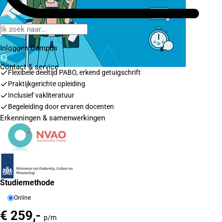
Inloggen Campus
Contact
& service
Flexibele deeltijd PABO, erkend getuigschrift
Praktijkgerichte opleiding
Inclusief vakliteratuur
Begeleiding door ervaren docenten
Erkenningen & samenwerkingen
Studiemethode
Online
€ 259,-
p/m