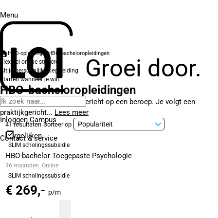
Menu
HBO-opleidingen
HBO-bacheloropleidingen
Groei door.
Flexibel online studeren
Altijd persoonlijke begeleiding
Starten wanneer je wilt
HBO-bacheloropleidingen
Bacheloropleidingen zijn gericht op een beroep. Je volgt een
praktijkgericht...
Lees meer
Inloggen Campus
41 resultaten
Sorteer op
Vergelijken
Contact
& service
SLIM scholingssubsidie
HBO-bachelor Toegepaste Psychologie
36 maanden
Online
SLIM scholingssubsidie
€ 269,-
p/m