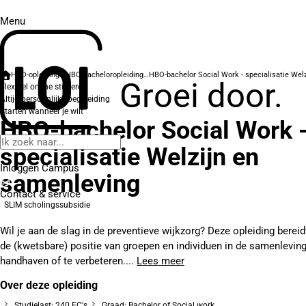
Menu
HBO-opleidingen
HBO-bacheloropleidingen
Groei door.
Flexibel online studeren
Altijd persoonlijke begeleiding
Starten wanneer je wilt
HBO-bachelor Social Work 
specialisatie Welzijn en
Inloggen Campus
samenleving
Contact
& service
SLIM scholingssubsidie
Wil je aan de slag in de preventieve wijkzorg? Deze opleiding berei
de (kwetsbare) positie van groepen en individuen in de samenleving
handhaven of te verbeteren....
Lees meer
Over deze opleiding
Studielast: 240 EC's
Graad: Bachelor of Social work