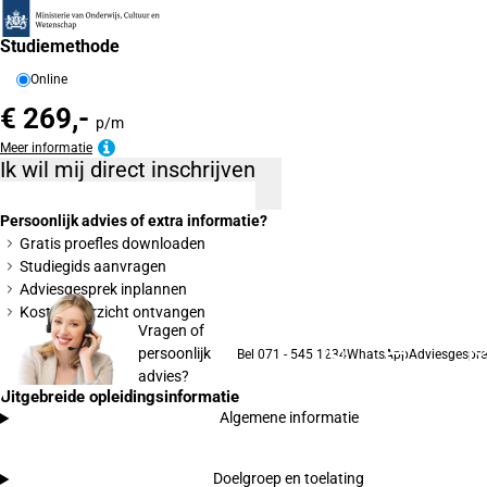
Studiemethode
Online
€ 269,-
p/m
Meer informatie
Ik wil mij direct inschrijven
Persoonlijk advies of extra informatie?
Gratis proefles downloaden
Studiegids aanvragen
Adviesgesprek inplannen
Kostenoverzicht ontvangen
Vragen of
persoonlijk
Bel 071 - 545 1234
WhatsApp
Adviesgespre
advies?
Uitgebreide opleidingsinformatie
Algemene informatie
Doelgroep en toelating