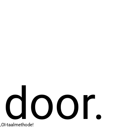
 door.
LOI-taalmethode!