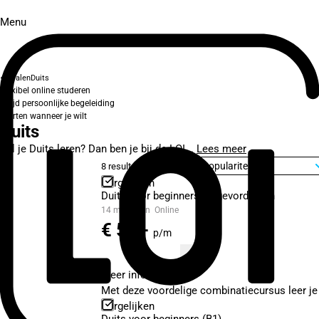
Menu
Talen
Duits
Flexibel online studeren
Altijd persoonlijke begeleiding
Starten wanneer je wilt
Duits
Wil je Duits leren? Dan ben je bij de LOI...
Lees meer
8 resultaten
Sorteer op
Vergelijken
Duits voor beginners en gevorderden
14 maanden
Online
€ 55,-
p/m
Meer informatie
Met deze voordelige combinatiecursus leer je
Vergelijken