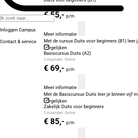
Duits voor beginners (B1)
8 maanden
Online
€ 55,-
p/m
Inloggen Campus
Meer informatie
Met de cursus Duits voor beginners (B1) leer
Contact
& service
Vergelijken
Basiscursus Duits (A2)
5 maanden
Online
€ 69,-
p/m
Meer informatie
Met de Basiscursus Duits leer je binnen vijf 
Vergelijken
Zakelijk Duits voor beginners
5 maanden
Online
€ 85,-
p/m