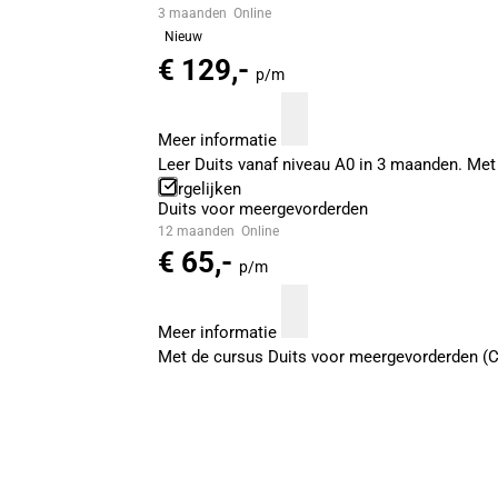
3 maanden
Online
Nieuw
€ 129,-
p/m
Meer informatie
Leer Duits vanaf niveau A0 in 3 maanden. Met 
Vergelijken
Duits voor meergevorderden
12 maanden
Online
€ 65,-
p/m
Meer informatie
Met de cursus Duits voor meergevorderden (C1