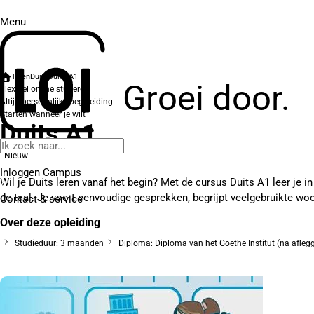
Menu
Talen
Duits
Duits A1
Groei door.
Flexibel online studeren
Altijd persoonlijke begeleiding
Starten wanneer je wilt
Duits A1
Nieuw
Inloggen Campus
Wil je Duits leren vanaf het begin? Met de cursus Duits A1 leer je 
de taal. Je voert eenvoudige gesprekken, begrijpt veelgebruikte wo
Contact
& service
Over deze opleiding
Studieduur: 3 maanden
Diploma: Diploma van het Goethe Institut (na aflegg