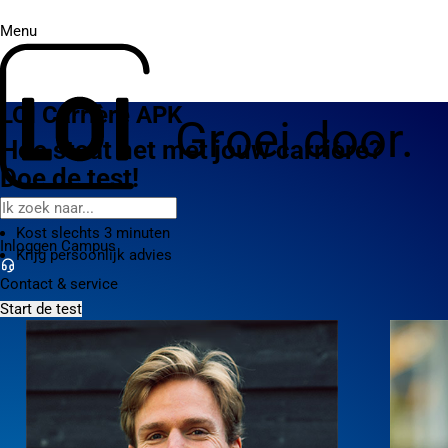
Menu
LOI Carrière APK
Groei door.
Hoe staat het met jouw carrière?
Doe de test!
Gratis en vrijblijvend
Kost slechts 3 minuten
Inloggen Campus
Krijg persoonlijk advies
Contact
& service
Start de test