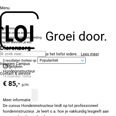
Menu
Dierenzorg
Groei door.
Flexibel online studeren
Altijd persoonlijke begeleiding
Starten wanneer je wilt
Dierenzorg
Houd je van dieren en zou je het liefst iedere...
Lees meer
5 resultaten
Sorteer op
Inloggen Campus
Vergelijken
Hondeninstructeur
Contact
& service
14 maanden
Online
€ 85,-
p/m
Meer informatie
De cursus Hondeninstructeur leidt op tot professioneel
hondeninstructeur. Je leert o.a. hoe je vakkundig lesgeeft aan