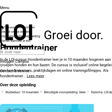
Menu
Cursussen
Hondentrainer
Groei door.
Flexibel online studeren
Altijd persoonlijke begeleiding
Starten wanneer je wilt
Hondentrainer
In de LOI-cursus Hondentrainer leer je in 10 maanden lesgeven aan
Inloggen Campus
groepen honden en hun bazen. De cursus is inclusief online begelei
van hondentrainers, praktijkdagen en online trainingsfilmpjes. Als
Contact
& service
hondentrainer...
Lees meer
Over deze opleiding
Studieduur: 10 maanden
Benodigde vooropleiding: Geen
Diploma: LOI-d