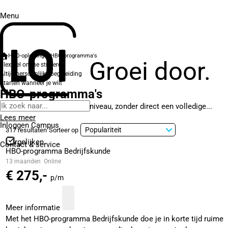
Menu
HBO-opleidingen
HBO-programma's
Groei door.
Flexibel online studeren
Altijd persoonlijke begeleiding
Starten wanneer je wilt
HBO-programma's
Wil je snel bijleren op hbo-niveau, zonder direct een volledige...
Lees meer
Inloggen Campus
317 resultaten
Sorteer op
Vergelijken
Contact
& service
HBO-programma Bedrijfskunde
13 maanden
Online
€ 275,-
p/m
Meer informatie
Met het HBO-programma Bedrijfskunde doe je in korte tijd ruime