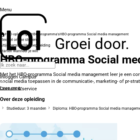
Menu
HBO-opleidingen
HBO-programma's
HBO-programma Social media management
Groei door.
Flexibel online studeren
Altijd persoonlijke begeleiding
Starten wanneer je wilt
HBO-programma Social me
Met het HBO-programma Social media management leer je een corp
Inloggen Campus
social media toepassen in de communicatie-, marketing- of pr-stra
Lees meer
Contact
& service
Over deze opleiding
Studieduur: 3 maanden
Diploma: HBO-programma Social media managem