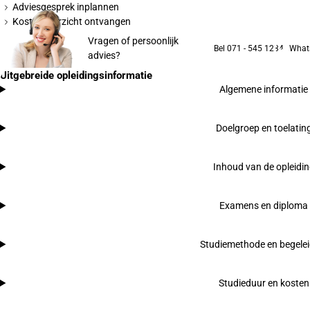
Adviesgesprek inplannen
Kostenoverzicht ontvangen
Vragen of persoonlijk
Bel 071 - 545 1234
What
advies?
Uitgebreide opleidingsinformatie
Algemene informatie
Doelgroep en toelatin
Inhoud van de opleidi
Examens en diploma
Studiemethode en begelei
Studieduur en kosten