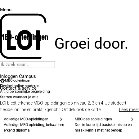
Menu
MBO-opleidingen
Groei door.
Inloggen Campus
MBO-opleidingen
Flexibel online studeren
Contact
& service
Altijd persoonlijke begeleiding
Starten wanneer je wilt
LOI biedt erkende MBO-opleidingen op niveau 2, 3 en 4. Je studeert
flexibel online en praktijkgericht. Ontdek ook de korte...
Lees meer
Volledige MBO-opleidingen
MBO-basisopleidingen
Volledige MBO-opleiding, behaal een
Doe in korte tijd basiskennis op én
erkend diploma
maak kennis met het beroep