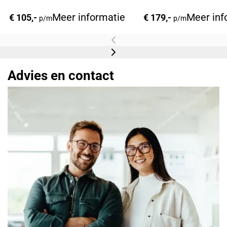
Meer informatie
Meer inf
€ 105,-
€ 179,-
p/m
p/m
Advies en contact