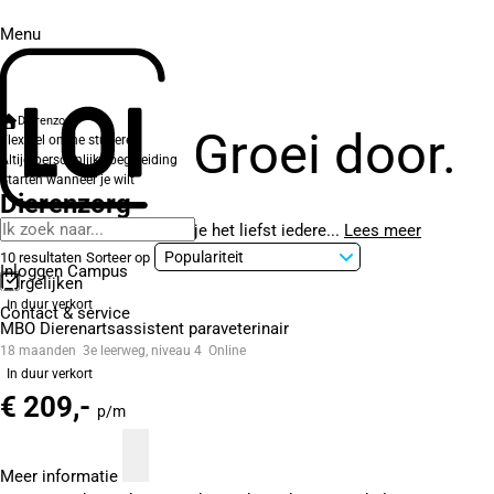
Menu
Dierenzorg
Groei door.
Flexibel online studeren
Altijd persoonlijke begeleiding
Starten wanneer je wilt
Dierenzorg
Houd je van dieren en zou je het liefst iedere...
Lees meer
10 resultaten
Sorteer op
Inloggen Campus
Vergelijken
In duur verkort
Contact
& service
MBO Dierenartsassistent paraveterinair
18 maanden
3e leerweg, niveau 4
Online
In duur verkort
€ 209,-
p/m
Meer informatie