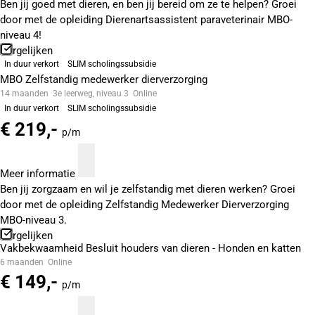
Ben jij goed met dieren, en ben jij bereid om ze te helpen? Groei
door met de opleiding Dierenartsassistent paraveterinair MBO-
niveau 4!
Vergelijken
In duur verkort
SLIM scholingssubsidie
MBO Zelfstandig medewerker dierverzorging
14 maanden
3e leerweg, niveau 3
Online
In duur verkort
SLIM scholingssubsidie
€ 219,-
p/m
Meer informatie
Ben jij zorgzaam en wil je zelfstandig met dieren werken? Groei
door met de opleiding Zelfstandig Medewerker Dierverzorging
MBO-niveau 3.
Vergelijken
Vakbekwaamheid Besluit houders van dieren - Honden en katten
6 maanden
Online
€ 149,-
p/m