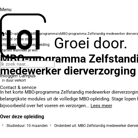
Menu
MBO-opleidingen
MBO-programma's
MBO-programma Zelfstandig medewerker dierverz
Groei door.
Flexibel online studeren
Altijd persoonlijke begeleiding
Starten wanneer je wilt
MBO-programma Zelfstand
medewerker dierverzorging
Inloggen Campus
In duur verkort
Contact
& service
In het korte MBO-programma Zelfstandig medewerker dierverzorging
belangrijkste modules uit de volledige MBO-opleiding. Stage lopen h
bijvoorbeeld over het voeren en verzorgen...
Lees meer
Over deze opleiding
Studieduur: 10 maanden
Onderdeel uit: MBO Zelfstandig medewerker dierve