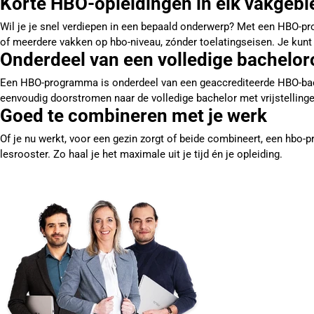
Korte HBO-opleidingen in elk vakgebi
Wil je je snel verdiepen in een bepaald onderwerp? Met een HBO-p
of meerdere vakken op hbo-niveau, zónder toelatingseisen. Je kunt 
Onderdeel van een volledige bachelor
Een HBO-programma is onderdeel van een geaccrediteerde HBO-bachelor
eenvoudig doorstromen naar de volledige bachelor met vrijstellinge
Goed te combineren met je werk
Of je nu werkt, voor een gezin zorgt of beide combineert, een hbo-
lesrooster. Zo haal je het maximale uit je tijd én je opleiding.