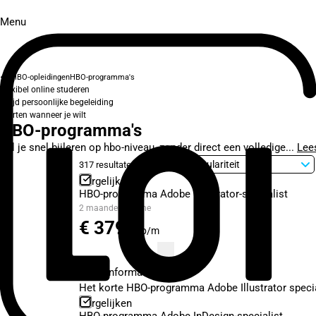
Menu
HBO-opleidingen
HBO-programma's
Flexibel online studeren
Altijd persoonlijke begeleiding
Starten wanneer je wilt
HBO-programma's
Wil je snel bijleren op hbo-niveau, zonder direct een volledige...
Lee
317 resultaten
Sorteer op
Vergelijken
HBO-programma Adobe Illustrator-specialist
2 maanden
Online
€ 379,-
p/m
Meer informatie
Het korte HBO-programma Adobe Illustrator speci
Vergelijken