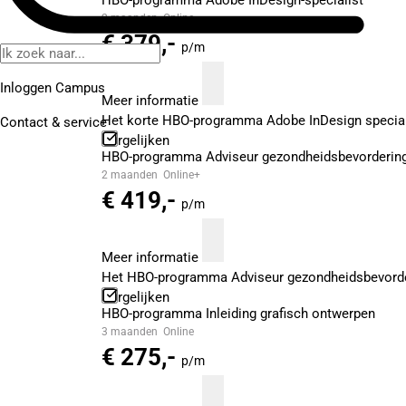
HBO-programma Adobe InDesign-specialist
2 maanden
Online
€ 379,-
p/m
Inloggen Campus
Meer informatie
Het korte HBO-programma Adobe InDesign speciali
Contact
& service
Vergelijken
HBO-programma Adviseur gezondheidsbevordering
2 maanden
Online+
€ 419,-
p/m
Meer informatie
Het HBO-programma Adviseur gezondheidsbevorder
Vergelijken
HBO-programma Inleiding grafisch ontwerpen
3 maanden
Online
€ 275,-
p/m