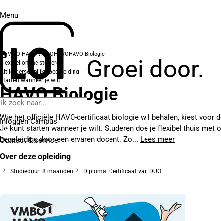
Menu
VWO-HAVO-VMBO
HAVO
HAVO Biologie
Groei door.
Flexibel online studeren
Altijd persoonlijke begeleiding
Starten wanneer je wilt
HAVO Biologie
Wie het officiële HAVO-certificaat biologie wil behalen, kiest voor d
Inloggen Campus
Je kunt starten wanneer je wilt. Studeren doe je flexibel thuis met o
begeleiding door een ervaren docent. Zo...
Lees meer
Contact
& service
Over deze opleiding
Studieduur: 8 maanden
Diploma: Certificaat van DUO