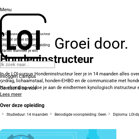
Menu
Cursussen
Hondeninstructeur
Groei door.
Flexibel online studeren
Altijd persoonlijke begeleiding
Starten wanneer je wilt
Hondeninstructeur
In de LOI-cursus Hondeninstructeur leer je in 14 maanden alles ove
Inloggen Campus
gedrag, lichaamstaal, honden-EHBO en de communicatie met hond
Na afronding voldoe je aan de eindtermen kynologisch instructeur e
Contact
& service
Lees meer
Over deze opleiding
Studieduur: 14 maanden
Benodigde vooropleiding: Geen
Diploma: LOI-d