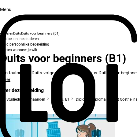
Menu
Talen
Duits
Duits voor beginners (B1)
Flexibel online studeren
Altijd persoonlijke begeleiding
Starten wanneer je wilt
Duits voor beginners (B1)
Een taalcursus Duits volgen? Met de LOI-cursus Duits voor beginner
meer
Over deze opleiding
Studieduur: 8 maanden
Niveau: B1
Diploma: Diploma van het Goethe Insti