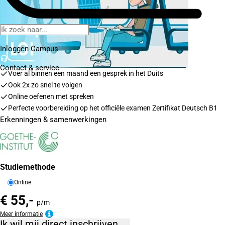
Inloggen Campus
Contact
& service
Voer al binnen een maand een gesprek in het Duits
Ook 2x zo snel te volgen
Online oefenen met spreken
Perfecte voorbereiding op het officiële examen Zertifikat Deutsch B1
Erkenningen & samenwerkingen
Studiemethode
Online
€ 55,-
p/m
Meer informatie
Ik wil mij direct inschrijven