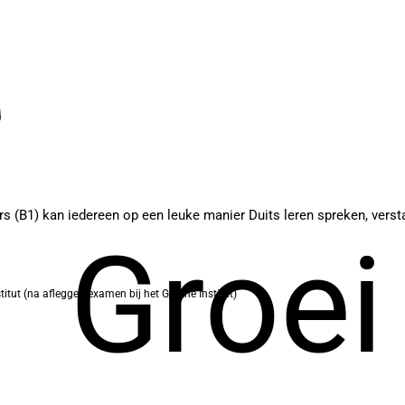
s (B1) kan iedereen op een leuke manier Duits leren spreken, versta
Groei
tut (na afleggen examen bij het Goethe Institut)