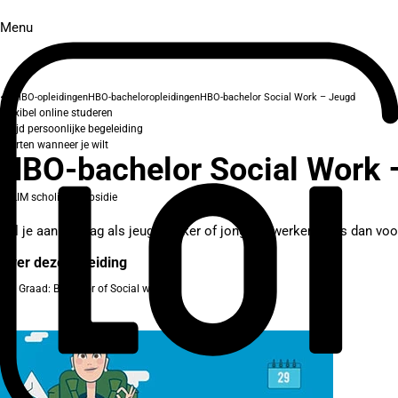
Menu
HBO-opleidingen
HBO-bacheloropleidingen
HBO-bachelor Social Work – Jeugd
Flexibel online studeren
Altijd persoonlijke begeleiding
Starten wanneer je wilt
HBO-bachelor Social Work –
SLIM scholingssubsidie
Wil je aan de slag als jeugdwerker of jongerenwerker? Kies dan voo
Over deze opleiding
Graad: Bachelor of Social work