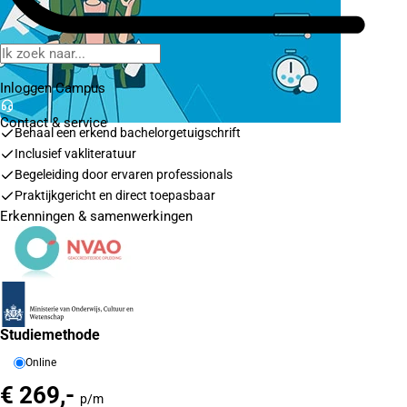
Inloggen Campus
Contact
& service
Behaal een erkend bachelorgetuigschrift
Inclusief vakliteratuur
Begeleiding door ervaren professionals
Praktijkgericht en direct toepasbaar
Erkenningen & samenwerkingen
Studiemethode
Online
€ 269,-
p/m