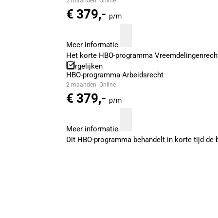
2 maanden
Online
€ 379,-
p/m
Meer informatie
Het korte HBO-programma Vreemdelingenrecht 
Vergelijken
HBO-programma Arbeidsrecht
2 maanden
Online
€ 379,-
p/m
Meer informatie
Dit HBO-programma behandelt in korte tijd de be