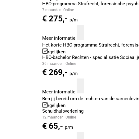
HBO-programma Strafrecht, forensische psychi
7 maanden
Online
€ 275,-
p/m
Meer informatie
Het korte HBO-programma Strafrecht, forensis
Vergelijken
HBO-bachelor Rechten - specialisatie Sociaal j
36 maanden
Online
€ 269,-
p/m
Meer informatie
Ben jij bereid om de rechten van de samenlevi
Vergelijken
Schuldhulpverlening
12 maanden
Online
€ 65,-
p/m