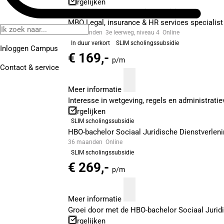
Vergelijken
In duur verkort
SLIM scholingssubsidie
MBO Legal, insurance & HR services specialist
18 maanden
3e leerweg, niveau 4
Online
In duur verkort
SLIM scholingssubsidie
Inloggen Campus
€ 169,-
p/m
Contact
& service
Meer informatie
Interesse in wetgeving, regels en administrati
Vergelijken
SLIM scholingssubsidie
HBO-bachelor Sociaal Juridische Dienstverleni
36 maanden
Online
SLIM scholingssubsidie
€ 269,-
p/m
Meer informatie
Groei door met de HBO-bachelor Sociaal Juridis
Vergelijken