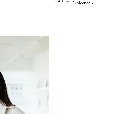
1
2
3
...
5
Volgende >