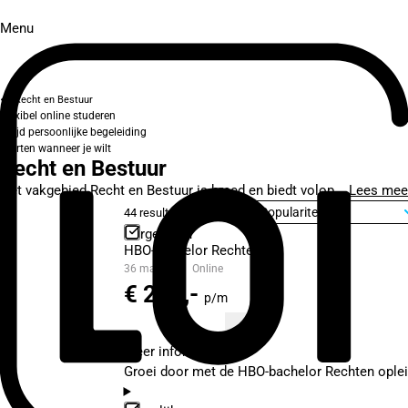
Menu
Recht en Bestuur
Flexibel online studeren
Altijd persoonlijke begeleiding
Starten wanneer je wilt
Recht en Bestuur
Het vakgebied Recht en Bestuur is breed en biedt volop...
Lees mee
44 resultaten
Sorteer op
Vergelijken
HBO-bachelor Rechten
36 maanden
Online
€ 269,-
p/m
Meer informatie
Groei door met de HBO-bachelor Rechten opleidi