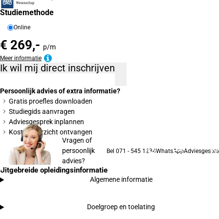
Studiemethode
Online
€ 269,-
p/m
Meer informatie
Ik wil mij direct inschrijven
Persoonlijk advies of extra informatie?
Gratis proefles downloaden
Studiegids aanvragen
Adviesgesprek inplannen
Kostenoverzicht ontvangen
Vragen of
persoonlijk
Bel 071 - 545 1234
WhatsApp
Adviesgespre
advies?
Uitgebreide opleidingsinformatie
Algemene informatie
Doelgroep en toelating