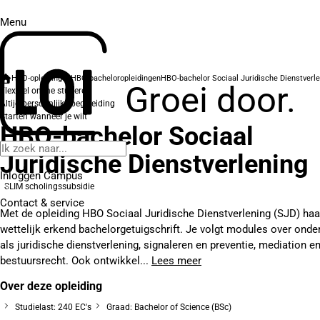
Menu
HBO-opleidingen
HBO-bacheloropleidingen
HBO-bachelor Sociaal Juridische Dienstverl
Groei door.
Flexibel online studeren
Altijd persoonlijke begeleiding
Starten wanneer je wilt
HBO-bachelor Sociaal
Juridische Dienstverlening
Inloggen Campus
SLIM scholingssubsidie
Contact
& service
Met de opleiding HBO Sociaal Juridische Dienstverlening (SJD) haa
wettelijk erkend bachelorgetuigschrift. Je volgt modules over ond
als juridische dienstverlening, signaleren en preventie, mediation e
bestuursrecht. Ook ontwikkel...
Lees meer
Over deze opleiding
Studielast: 240 EC's
Graad: Bachelor of Science (BSc)