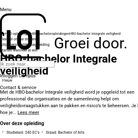
Menu
HBO-opleidingen
HBO-bacheloropleidingen
HBO-bachelor Integrale veiligheid
Groei door.
Flexibel online studeren
Altijd persoonlijke begeleiding
Starten wanneer je wilt
HBO-bachelor Integrale
veiligheid
Inloggen Campus
Nieuw
Contact
& service
Met de HBO-bachelor Integrale veiligheid word je opgeleid tot een
professional die organisaties en de samenleving helpt om
veiligheidsvraagstukken aan te pakken en risico’s te beheersen. Je 
hoe je...
Lees meer
Over deze opleiding
Studielast: 240 EC's
Graad: Bachelor of Arts