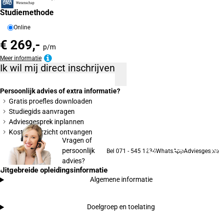
Studiemethode
Online
€ 269,-
p/m
Meer informatie
Ik wil mij direct inschrijven
Persoonlijk advies of extra informatie?
Gratis proefles downloaden
Studiegids aanvragen
Adviesgesprek inplannen
Kostenoverzicht ontvangen
Vragen of
persoonlijk
Bel 071 - 545 1234
WhatsApp
Adviesgespre
advies?
Uitgebreide opleidingsinformatie
Algemene informatie
Doelgroep en toelating