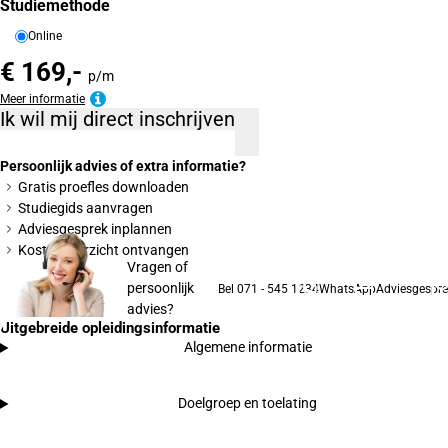
Studiemethode
Online
€ 169,-
p/m
Meer informatie
Ik wil mij direct inschrijven
Persoonlijk advies of extra informatie?
Gratis proefles downloaden
Studiegids aanvragen
Adviesgesprek inplannen
Kostenoverzicht ontvangen
Vragen of
persoonlijk
Bel 071 - 545 1234
WhatsApp
Adviesgespre
advies?
Uitgebreide opleidingsinformatie
Algemene informatie
Doelgroep en toelating