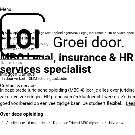
Menu
MBO-opleidingen
Volledige MBO-opleidingen
MBO Legal, insurance & HR services speci
Groei door.
Flexibel online studeren
Altijd persoonlijke begeleiding
Starten wanneer je wilt
MBO Legal, insurance & HR
services specialist
Inloggen Campus
In duur verkort
SLIM scholingssubsidie
Contact
& service
In deze brede juridische opleiding (MBO 4) leer je alles over juridis
zaken, verzekeringen, HR-processen én klantgericht werken. Zo ben
goed voorbereid op een veelzijdige baan! Je studeert flexibel...
Lee
Over deze opleiding
Studieduur: 18 maanden
Diploma: Erkend MBO-diploma
Niveau 4