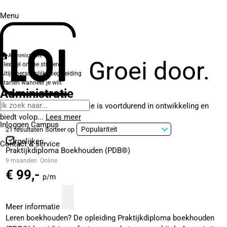
Menu
Administratie
Groei door.
Flexibel online studeren
Altijd persoonlijke begeleiding
Starten wanneer je wilt
Administratie
Het vakgebied administratie is voortdurend in ontwikkeling en
biedt volop...
Lees meer
Inloggen Campus
21 resultaten
Sorteer op
Vergelijken
Contact
& service
Praktijkdiploma Boekhouden (PDB®)
9 maanden
Online
€ 99,-
p/m
Meer informatie
Leren boekhouden? De opleiding Praktijkdiploma boekhouden