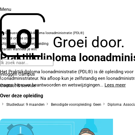
Menu
Cursussen
Praktijkdiploma loonadministratie (PDL®)
Groei door.
Flexibel online studeren
Altijd persoonlijke begeleiding
Starten wanneer je wilt
Praktijkdiploma loonadmini
Het Praktijkdiploma loonadministratie (PDL®) is dé opleiding voor i
Inloggen Campus
loonadministrateur. Na afloop kun je zelfstandig een loonadminist
vragen hierover beantwoorden en wetswijzigingen...
Lees meer
Contact
& service
Over deze opleiding
Studieduur: 9 maanden
Benodigde vooropleiding: Geen
Diploma: Associa