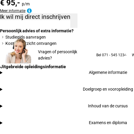
€ 95,-
p/m
Meer informatie
Ik wil mij direct inschrijven
Persoonlijk advies of extra informatie?
Studiegids aanvragen
Kostenoverzicht ontvangen
Vragen of persoonlijk
Bel 071 - 545 1234
W
advies?
Uitgebreide opleidingsinformatie
Algemene informatie
Doelgroep en vooropleiding
Inhoud van de cursus
Examens en diploma