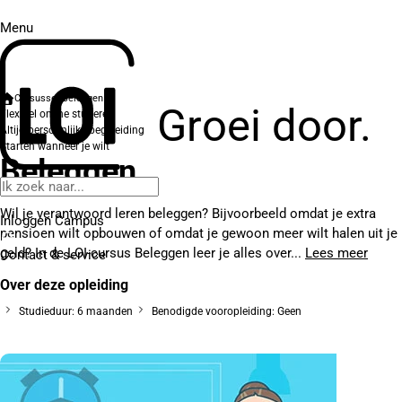
Menu
Cursussen
Beleggen
Groei door.
Flexibel online studeren
Altijd persoonlijke begeleiding
Starten wanneer je wilt
Beleggen
Wil je verantwoord leren beleggen? Bijvoorbeeld omdat je extra
Inloggen Campus
pensioen wilt opbouwen of omdat je gewoon meer wilt halen uit je
geld? In de LOI-cursus Beleggen leer je alles over...
Lees meer
Contact
& service
Over deze opleiding
Studieduur: 6 maanden
Benodigde vooropleiding: Geen