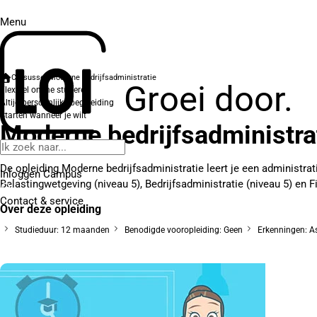
Menu
Cursussen
Moderne bedrijfsadministratie
Groei door.
Flexibel online studeren
Altijd persoonlijke begeleiding
Starten wanneer je wilt
Moderne bedrijfsadministra
De opleiding Moderne bedrijfsadministratie leert je een administrat
Inloggen Campus
Belastingwetgeving (niveau 5), Bedrijfsadministratie (niveau 5) en F
Contact
& service
Over deze opleiding
Studieduur: 12 maanden
Benodigde vooropleiding: Geen
Erkenningen: As