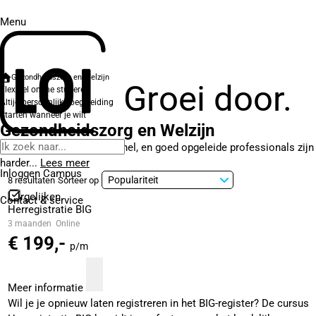
Menu
Gezondheidszorg en Welzijn
Groei door.
Flexibel online studeren
Altijd persoonlijke begeleiding
Starten wanneer je wilt
Gezondheidszorg en Welzijn
De zorg verandert razendsnel, en goed opgeleide professionals zijn
harder...
Lees meer
Inloggen Campus
8 resultaten
Sorteer op
Vergelijken
Contact
& service
Herregistratie BIG
3 maanden
Online
€ 199,-
p/m
Meer informatie
Wil je je opnieuw laten registreren in het BIG-register? De cursus