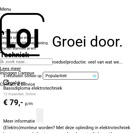
Menu
Techniek
Groei door.
Flexibel online studeren
Altijd persoonlijke begeleiding
Starten wanneer je wilt
Techniek
Van je smartphone tot de voedselproductie: veel van wat we...
Lees meer
Inloggen Campus
3 resultaten
Sorteer op
Vergelijken
Contact
& service
Basisdiploma elektrotechniek
12 maanden
Online
€ 79,-
p/m
Meer informatie
(Elektro)monteur worden? Met deze opleiding in elektrotechniek