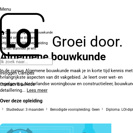
Menu
Cursussen
Algemene bouwkunde
Groei door.
Flexibel online studeren
Altijd persoonlijke begeleiding
Starten wanneer je wilt
Algemene bouwkunde
In de cursus Algemene bouwkunde maak je in korte tijd kennis met
Inloggen Campus
belangrijkste aspecten van dit vakgebied. Je leert over wet- en
regelgeving, Nederlandse woningbouw en constructieleer, bouwkun
Contact
& service
detaillering...
Lees meer
Over deze opleiding
Studieduur: 3 maanden
Benodigde vooropleiding: Geen
Diploma: LOI-di