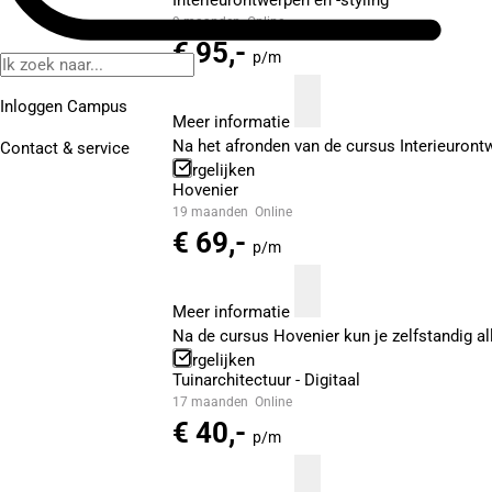
Interieurontwerpen en -styling
9 maanden
Online
€ 95,-
p/m
Inloggen Campus
Meer informatie
Na het afronden van de cursus Interieurontwe
Contact
& service
Vergelijken
Hovenier
19 maanden
Online
€ 69,-
p/m
Meer informatie
Na de cursus Hovenier kun je zelfstandig al
Vergelijken
Tuinarchitectuur - Digitaal
17 maanden
Online
€ 40,-
p/m