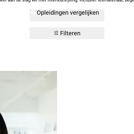
el aan de slag wil met interieurstyling. Inclusief lesmateriaal, bege
Opleidingen vergelijken
Filteren