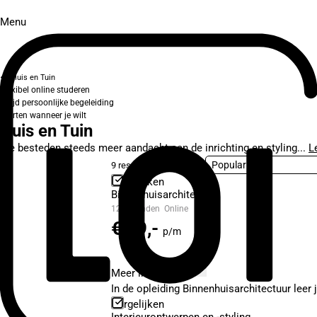
Menu
Huis en Tuin
Flexibel online studeren
Altijd persoonlijke begeleiding
Starten wanneer je wilt
Huis en Tuin
We besteden steeds meer aandacht aan de inrichting en styling...
L
9 resultaten
Sorteer op
Vergelijken
Binnenhuisarchitectuur
12 maanden
Online
€ 49,-
p/m
Meer informatie
In de opleiding Binnenhuisarchitectuur leer 
Vergelijken