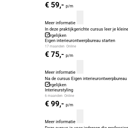
€ 59,-
p/m
Meer informatie
In deze praktijkgerichte cursus leer je kle
Vergelijken
Eigen interieurontwerpbureau starten
17 maanden
Online
€ 75,-
p/m
Meer informatie
Na de cursus Eigen interieurontwerpbureau 
Vergelijken
Interieurstyling
6 maanden
Online
€ 99,-
p/m
Meer informatie