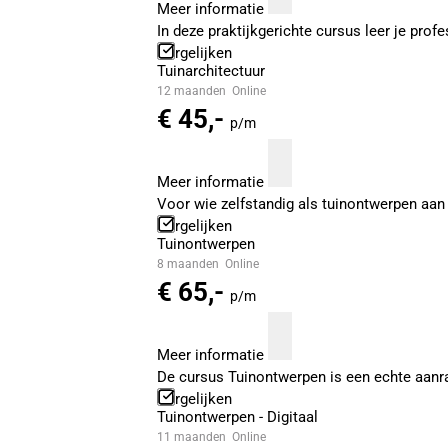
Meer informatie
In deze praktijkgerichte cursus leer je prof
Vergelijken
Tuinarchitectuur
12 maanden
Online
€ 45,-
p/m
Meer informatie
Voor wie zelfstandig als tuinontwerpen aan 
Vergelijken
Tuinontwerpen
8 maanden
Online
€ 65,-
p/m
Meer informatie
De cursus Tuinontwerpen is een echte aanrad
Vergelijken
Tuinontwerpen - Digitaal
11 maanden
Online