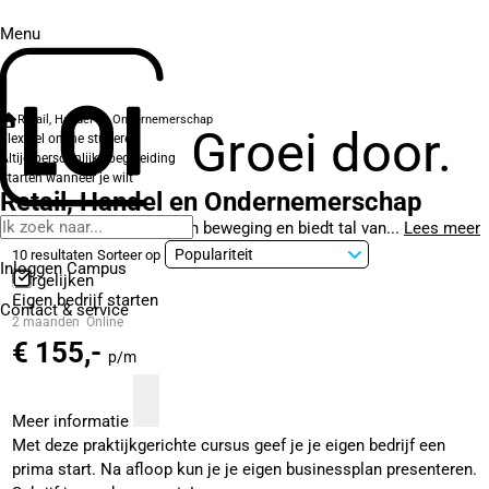
Menu
Retail, Handel en Ondernemerschap
Groei door.
Flexibel online studeren
Altijd persoonlijke begeleiding
Starten wanneer je wilt
Retail, Handel en Ondernemerschap
De retailbranche is volop in beweging en biedt tal van...
Lees meer
10 resultaten
Sorteer op
Inloggen Campus
Vergelijken
Eigen bedrijf starten
Contact
& service
2 maanden
Online
€ 155,-
p/m
Meer informatie
Met deze praktijkgerichte cursus geef je je eigen bedrijf een
prima start. Na afloop kun je je eigen businessplan presenteren.