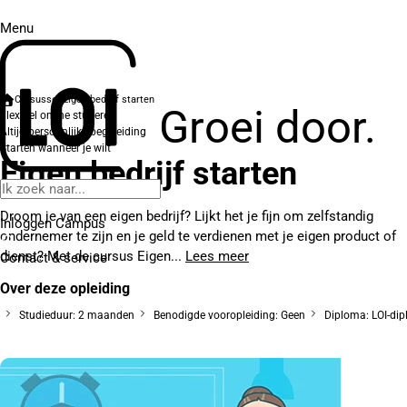
Menu
Cursussen
Eigen bedrijf starten
Groei door.
Flexibel online studeren
Altijd persoonlijke begeleiding
Starten wanneer je wilt
Eigen bedrijf starten
Droom je van een eigen bedrijf? Lijkt het je fijn om zelfstandig
Inloggen Campus
ondernemer te zijn en je geld te verdienen met je eigen product of
dienst? Met de cursus Eigen...
Lees meer
Contact
& service
Over deze opleiding
Studieduur: 2 maanden
Benodigde vooropleiding: Geen
Diploma: LOI-di