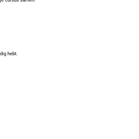
 je cursus samen!
dig hebt.