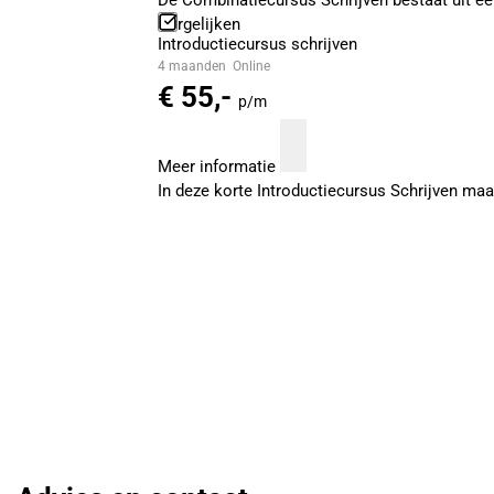
De Combinatiecursus Schrijven bestaat uit ee
Vergelijken
Introductiecursus schrijven
4 maanden
Online
€ 55,-
p/m
Meer informatie
In deze korte Introductiecursus Schrijven maa