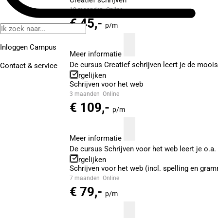
Creatief schrijven
10 maanden
Online
€ 45,-
p/m
Inloggen Campus
Meer informatie
De cursus Creatief schrijven leert je de mooist
Contact
& service
Vergelijken
Schrijven voor het web
3 maanden
Online
€ 109,-
p/m
Meer informatie
De cursus Schrijven voor het web leert je o.a
Vergelijken
Schrijven voor het web (incl. spelling en gra
7 maanden
Online
€ 79,-
p/m