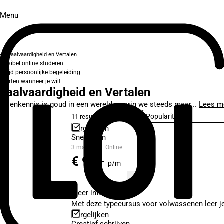
Menu
Taalvaardigheid en Vertalen
Flexibel online studeren
Altijd persoonlijke begeleiding
Starten wanneer je wilt
Taalvaardigheid en Vertalen
Talenkennis is goud in een wereld waarin we steeds meer...
Lees m
11 resultaten
Sorteer op
Vergelijken
Snel typen
3 maanden
Online
€ 99,-
p/m
Meer informatie
Met deze typecursus voor volwassenen leer je s
Vergelijken