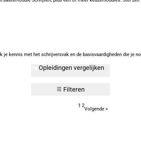
n basismodule Schrijven, plus één of meer keuzemodules. Stel zelf
k je kennis met het schrijversvak en de basisvaardigheden die je no
Opleidingen vergelijken
Filteren
1
2
Volgende >