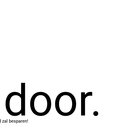
 door.
d zal besparen!