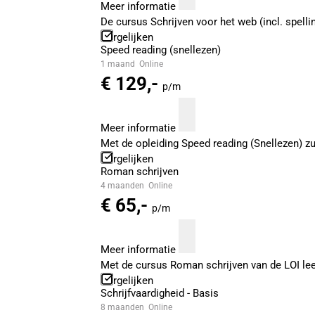
Meer informatie
De cursus Schrijven voor het web (incl. spell
Vergelijken
Speed reading (snellezen)
1 maand
Online
€ 129,-
p/m
Meer informatie
Met de opleiding Speed reading (Snellezen) zu
Vergelijken
Roman schrijven
4 maanden
Online
€ 65,-
p/m
Meer informatie
Met de cursus Roman schrijven van de LOI leer
Vergelijken
Schrijfvaardigheid - Basis
8 maanden
Online