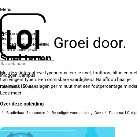
Menu
Cursussen
Snel typen
Groei door.
Flexibel online studeren
Altijd persoonlijke begeleiding
Starten wanneer je wilt
Snel typen
Met deze interactieve typecursus leer je snel, foutloos, blind en me
Inloggen Campus
tien vingers typen. Een onmisbare vaardigheid! Na afloop haal je
minimaal 150 aanslagen per minuut met een foutpercentage minder.
Contact
& service
Lees meer
Over deze opleiding
Studieduur: 3 maanden
Benodigde vooropleiding: Geen
Diploma: LOI-di